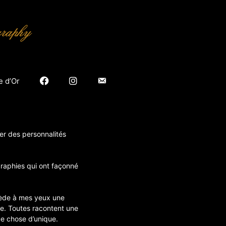
Facebook
Insta
email
e d’Or
er des personnalités
graphies qui ont façonné
ssède à mes yeux une
ce. Toutes racontent une
ue chose d’unique.